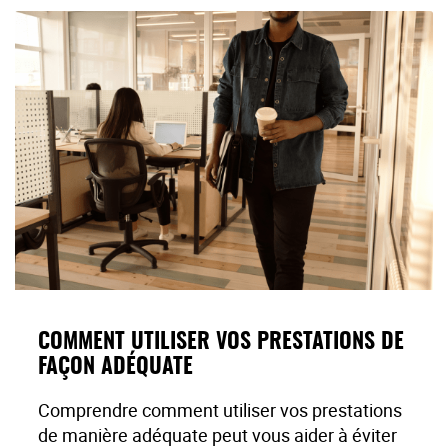
produits ou des procédures non nécessaires
Être encouragé à réclamer pour des produits ou
des services que vous n’avez pas reçus ou qui
ne sont pas couverts par votre assurance
Fournisseurs de soins de santé ou dentaires qui
semblent plus préoccupés par les détails de
votre couverture d'assurance que par fournir
les produits et services les plus adéquats pour
votre condition
Se sentir encouragé à inclure des informations
incorrectes ou trompeuses dans une
réclamation
COMMENT UTILISER VOS PRESTATIONS DE
Être invité à signer un formulaire de
FAÇON ADÉQUATE
réclamation vierge (souvent complété plus tard
Comprendre comment utiliser vos prestations
avec des informations trompeuses)
de manière adéquate peut vous aider à éviter