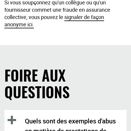
Si vous soupçonnez qu'un collègue ou qu'un
Si vous remarquez quelque chose de suspect,
fournisseur commet une fraude en assurance
avisez votre assureur.
collective, vous pouvez le
signaler de façon
anonyme ici.
FOIRE AUX
QUESTIONS
Quels sont des exemples d'abus
en matière de prestations de