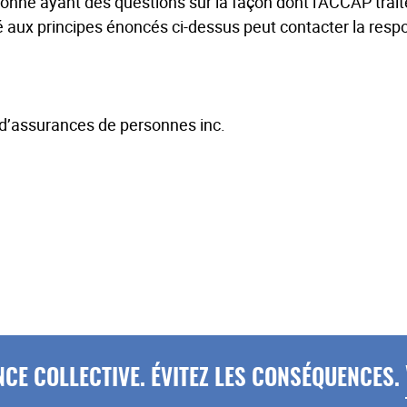
onne ayant des questions sur la façon dont l'ACCAP trai
é aux principes énoncés ci-dessus peut contacter la respo
d’assurances de personnes inc.
CE COLLECTIVE. ÉVITEZ LES CONSÉQUENCES.